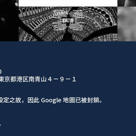
0
、東京都港区南青山４−９−１
 設定之故，因此 Google 地圖已被封鎖。
ア