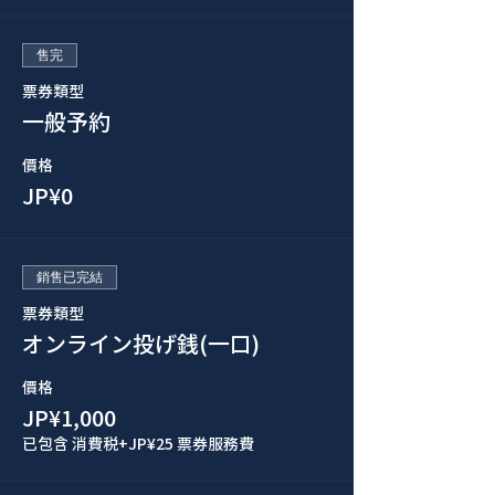
售完
票券類型
一般予約
價格
JP¥0
銷售已完結
票券類型
オンライン投げ銭(一口)
價格
JP¥1,000
已包含 消費税
+JP¥25 票券服務費