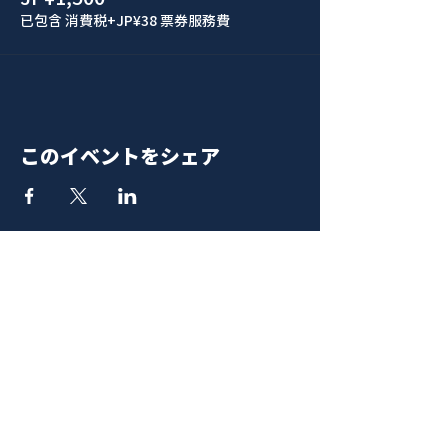
已包含 消費税
+JP¥38 票券服務費
このイベントをシェア
青山 月見ル君想フ | MoonRomantic
EMAIL |
info@moonromantic.com