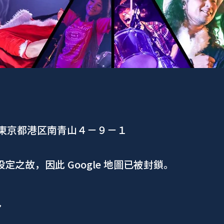
、東京都港区南青山４−９−１
 設定之故，因此 Google 地圖已被封鎖。
ア