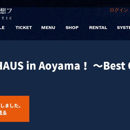
ログイン 
LE
TICKET
MENU
SHOP
RENTAL
SYST
HAUS in Aoyama！ ～Best 
しました。
見る