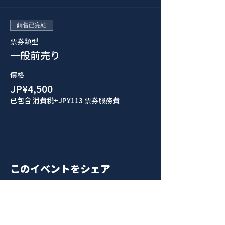
銷售已完結
票券類型
一般前売り
價格
JP¥4,500
已包含 消費税
+JP¥113 票券服務費
このイベントをシェア