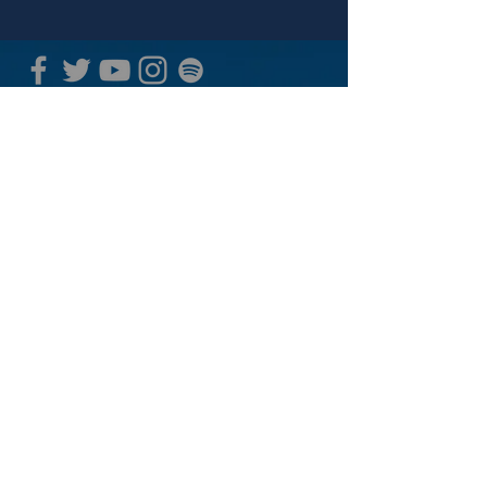
青山 月見ル君想フ | MoonRomantic
EMAIL |
info@moonromantic.com
TEL |
03-5474-8115
※平日15:00-22:00 / 土日祝10:00-
22:00
www.moonromantic.com
​東京都港区南青山4-9-1 B1F
特定商取引法に基づく表記
|
サイトご利用規約
|
決済ご利用規約