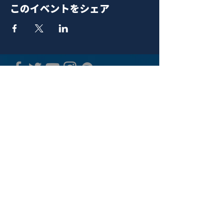
このイベントをシェア
青山 月見ル君想フ | MoonRomantic
EMAIL |
info@moonromantic.com
TEL |
03-5474-8115
※平日15:00-22:00 / 土日祝10:00-
22:00
www.moonromantic.com
​東京都港区南青山4-9-1 B1F