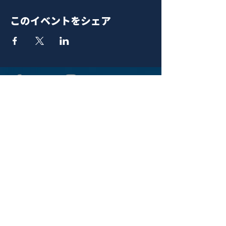
このイベントをシェア
青山 月見ル君想フ | MoonRomantic
EMAIL |
info@moonromantic.com
TEL |
03-5474-8115
※平日15:00-22:00 / 土日祝10:00-
22:00
www.moonromantic.com