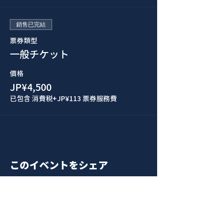
銷售已完結
票券類型
一般チケット
價格
JP¥4,500
已包含 消費税
+JP¥113 票券服務費
このイベントをシェア