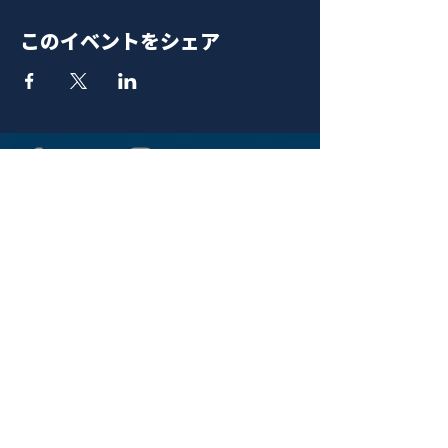
このイベントをシェア
青山 月見ル君想フ | MoonRomantic
EMAIL |
info@moonromantic.com
TEL |
03-5474-8115
※平日15:00-22:00 / 土日祝10:00-
22:00
www.moonromantic.com