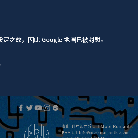
 設定之故，因此 Google 地圖已被封鎖。
ア
青山 月見ル君想フ | MoonRomantic
EMAIL |
info@moonromantic.com