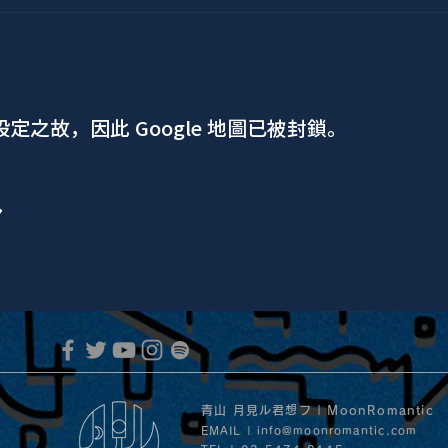
 設定之故，因此 Google 地圖已被封鎖。
ア
青山 月見ル君想フ | MoonRomantic
EMAIL |
info@moonromantic.com