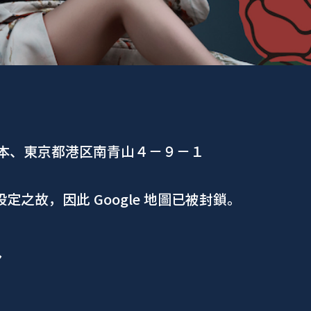
日本、東京都港区南青山４−９−１
 設定之故，因此 Google 地圖已被封鎖。
ア