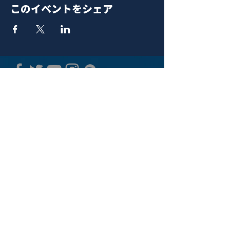
このイベントをシェア
青山 月見ル君想フ | MoonRomantic
EMAIL |
info@moonromantic.com
TEL |
03-5474-8115
※平日15:00-22:00 / 土日祝10:00-
22:00
www.moonromantic.com
​東京都港区南青山4-9-1 B1F