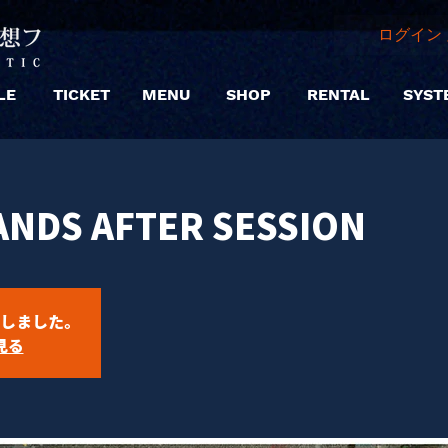
ログイン 
LE
TICKET
MENU
SHOP
RENTAL
SYST
NDS AFTER SESSION
しました。
見る