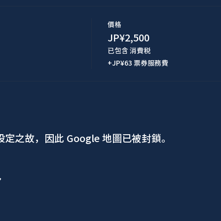
價格
JP¥2,500
已包含 消費税
+JP¥63 票券服務費
 設定之故，因此 Google 地圖已被封鎖。
ア