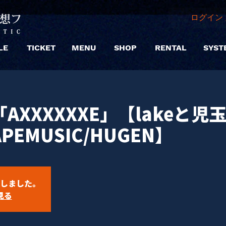
ログイン 
LE
TICKET
MENU
SHOP
RENTAL
SYST
「AXXXXXXE」【lakeと児
APEMUSIC/HUGEN】
しました。
見る