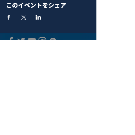
このイベントをシェア
青山 月見ル君想フ | MoonRomantic
EMAIL |
info@moonromantic.com
TEL |
03-5474-8115
※平日15:00-22:00 / 土日祝10:00-
22:00
www.moonromantic.com
​東京都港区南青山4-9-1 B1F