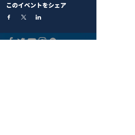
このイベントをシェア
青山 月見ル君想フ | MoonRomantic
EMAIL |
info@moonromantic.com
TEL |
03-5474-8115
※平日15:00-22:00 / 土日祝10:00-
22:00
www.moonromantic.com
​東京都港区南青山4-9-1 B1F