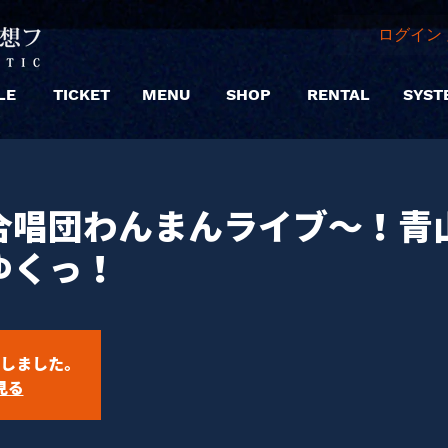
ログイン 
LE
TICKET
MENU
SHOP
RENTAL
SYST
合唱団わんまんライブ〜！青
ゆくっ！
しました。
見る