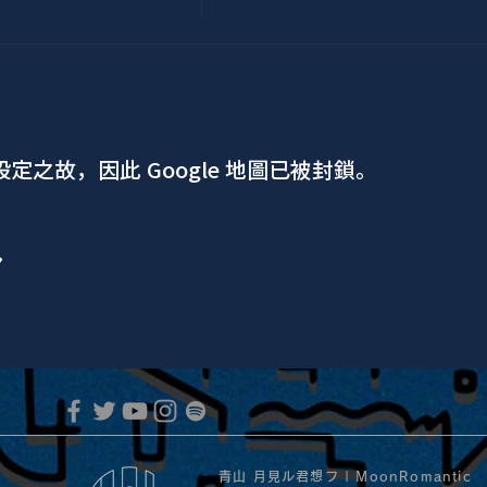
 設定之故，因此 Google 地圖已被封鎖。
ア
青山 月見ル君想フ | MoonRomantic