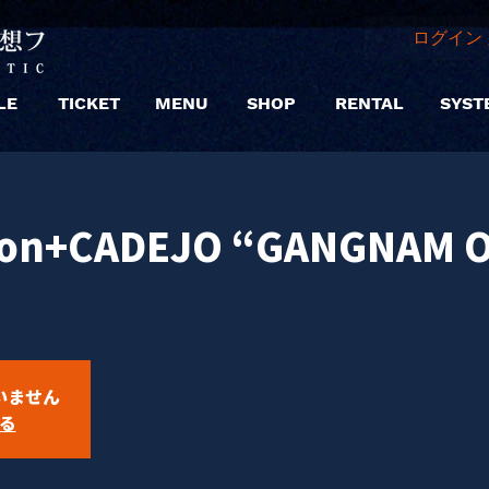
ログイン 
LE
TICKET
MENU
SHOP
RENTAL
SYST
on+CADEJO “GANGNAM OA
いません
る