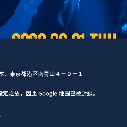
日本、東京都港区南青山４−９−１
 設定之故，因此 Google 地圖已被封鎖。
ア