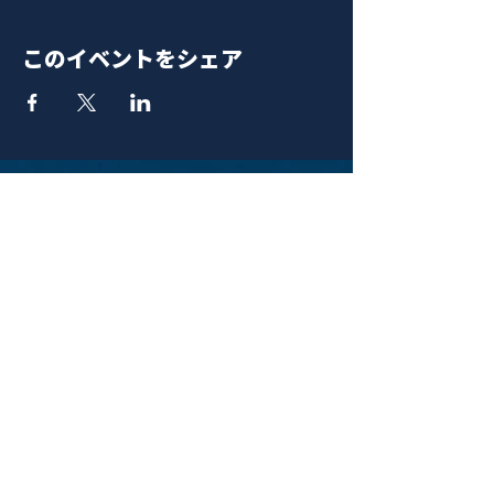
このイベントをシェア
青山 月見ル君想フ | MoonRomantic
EMAIL |
info@moonromantic.com
TEL |
03-5474-8115
※平日15:00-22:00 / 土日祝10:00-
22:00
www.moonromantic.com