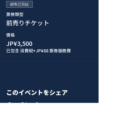
銷售已完結
票券類型
前売りチケット
價格
JP¥3,500
已包含 消費税
+JP¥88 票券服務費
このイベントをシェア