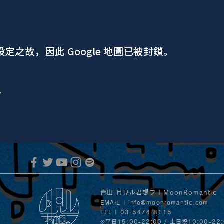
 設定之故，因此 Google 地圖已被封鎖。
ア
青山 月見ル君想フ | MoonRomantic
EMAIL |
info@moonromantic.com
TEL | 03-5474-8115
※平日15:00-22:00 / 土日祝10:00-22