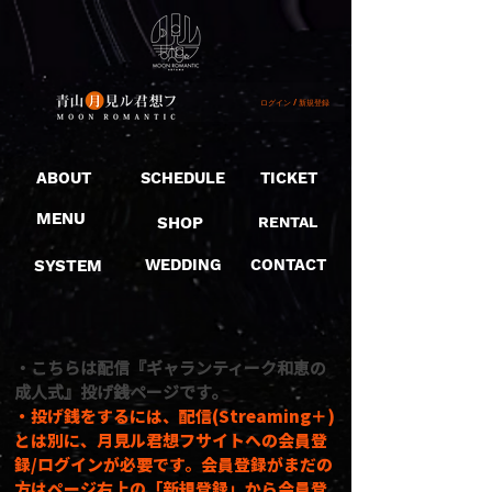
ログイン / 新規登録
ABOUT
SCHEDULE
TICKET
MENU
SHOP
RENTAL
SYSTEM
WEDDING
CONTACT
​・こちらは配信『ギャランティーク和恵の
成人式』投げ銭ページです。
・投げ銭をするには、配信(Streaming＋
)
とは別に、月見ル君想フサイトへの会員登
録/ログインが必要です。会員登録がまだの
方はページ右上の「新規登録」から会員登