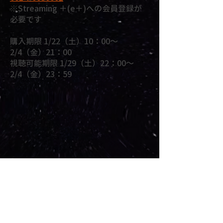
※Streaming ＋(e＋)への会員登録が
必要です
購入期限 1/22（土）10：00～
2/4（金）21：00
視聴可能期限 1/29（土）22：00～
2/4（金）23：59