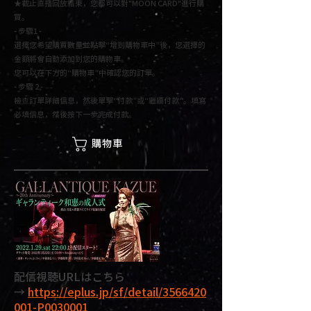
★截止直播回放結束，您都可以對"MOON CARD"進行購
買
。
- 步驟1 -
選擇您希望購買數量並點擊“增到購物車中”後，
您選擇的
金額將會自動添加到您的購物車。
您可以在下方的“購物車”中確認您的訂單。
- 步驟 2 -
檢查訂單詳細信息，然後單擊“付款”或“繼續付款”。填寫
必填信息，然後按下一步完成付款。
購物車
配信視聴URLはこちら
→
https://eplus.jp/sf/detail/3566420
001-P0030001