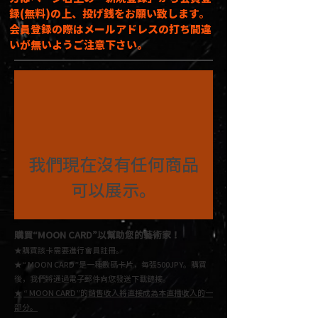
録(無料)の上、投げ銭をお願い致します。
会員登録の際はメールアドレスの打ち間違
いが無いようご注意下さい。
我們現在沒有任何商品
可以展示。
購買“MOON CARD”
以幫助您的藝術家！
★購買該卡需要進行會員註冊。
★“ MOON CARD”是一種數碼卡片，每張500JPY。
購買
後，我們將通過電子郵件向您發送下載鏈接。
★
“ MOON CARD”的銷售收入將直接成為本直播收入的一
部分。