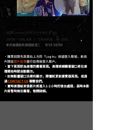
​12月の空と星と〜EARLY CHRISTMAS PARTY
UNDER THE MOON 〜
出演 | marco/小川コータ＆とまそん
20:00 - ON AIR | CHARGE : ¥1,500
本次直播影片將回放至 |
9/10 20:00
・購票前請先頁面右上方的「Log In」按鈕登入賬號，新用
戶請從
用戶註冊
進行註冊後登入賬戶。
・當下頁面即為直播的觀看頁面。直播視頻觀看窗口將在直
播開始時間自動顯示。
・如無動畫窗口法順利顯示，請嘗試更新瀏覽器頁面。或通
過
CONTACT US
聯繫我們。
・實時直播結束後影片將進入1-2 小時的後台處理，屆時本影
片將暫時無法觀看，敬請諒解。