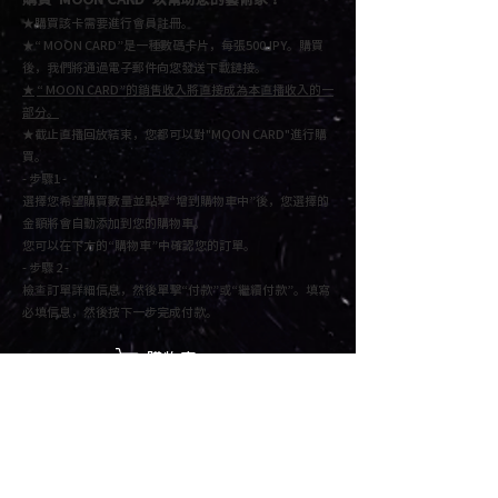
★購買該卡需要進行會員註冊。
★“ MOON CARD”是一種數碼卡片，每張500JPY。
購買
後，我們將通過電子郵件向您發送下載鏈接。
★
“ MOON CARD”的銷售收入將直接成為本直播收入的一
部分。
★截止直播回放結束，您都可以對"MOON CARD"進行購
買
。
- 步驟1 -
選擇您希望購買數量並點擊“增到購物車中”後，
您選擇的
金額將會自動添加到您的購物車。
您可以在下方的“購物車”中確認您的訂單。
- 步驟 2 -
檢查訂單詳細信息，然後單擊“付款”或“繼續付款”。填寫
必填信息，然後按下一步完成付款。
購物車
★網頁推薦觀看環境
・PC | 推薦OS： Mac OS X v10.11 EI Capitan以後 or Windows 7
以後
・移動端 | 推薦OS：iOS11以後 or Android 8.0以後
・推薦瀏覽器：Google Chrome
​★我們推薦您連接耳機/音響觀看