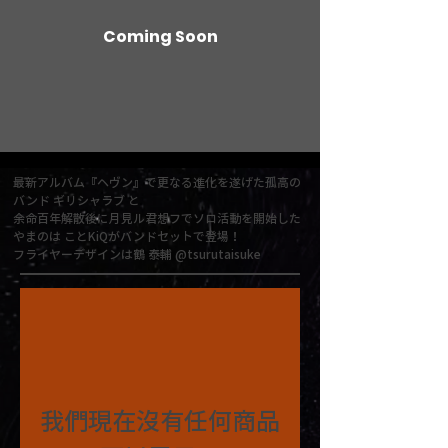
Coming Soon
最新アルバム『ヘヴン』で更なる進化を遂げた孤高の
バンド ギリシャラブ と
余命百年解散後に月見ル君想フでソロ活動を開始した
やまのは ことKiQがバンドセットで登場！
フライヤーデザインは鶴 泰輔 @tsurutaisuke
我們現在沒有任何商品