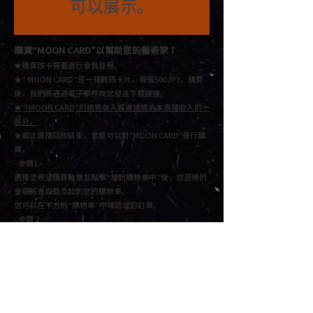
可以展示。
購買“MOON CARD”
以幫助您的藝術家！
★購買該卡需要進行會員註冊。
★“ MOON CARD”是一種數碼卡片，每張500JPY。
購買
後，我們將通過電子郵件向您發送下載鏈接。
★
“ MOON CARD”的銷售收入將直接成為本直播收入的一
部分。
★截止直播回放結束，您都可以對"MOON CARD"進行購
買
。
- 步驟1 -
選擇您希望購買數量並點擊“增到購物車中”後，
您選擇的
金額將會自動添加到您的購物車。
您可以在下方的“購物車”中確認您的訂單。
- 步驟 2 -
檢查訂單詳細信息，然後單擊“付款”或“繼續付款”。填寫
必填信息，然後按下一步完成付款。
購物車