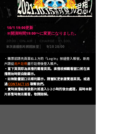
​ギリシャラブ×KiQ(band set)
10/1 19:00更新
※開演時間19:00〜に変更になりました。
20:00 - ON AIR | CHARGE : ¥1,500
本次直播影片將回放至 |
9/10 20:00
・購票前請先頁面右上方的「Log In」按鈕登入賬號，新用
戶請從
用戶註冊
進行註冊後登入賬戶。
・當下頁面即為直播的觀看頁面。直播視頻觀看窗口將在直
播開始時間自動顯示。
・如無動畫窗口法順利顯示，請嘗試更新瀏覽器頁面。或通
過
CONTACT US
聯繫我們。
・實時直播結束後影片將進入1-2 小時的後台處理，屆時本影
片將暫時無法觀看，敬請諒解。