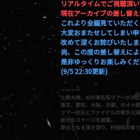
リアルタイムでご視聴頂い
現在アーカイブの差し替え
これより全編見ていただく
大変おまたせしてしまい申
改めて深くお詫びいたしま
尚、この度の差し替えによ
是非ゆっくりお楽しみくだ
(9/5 22:30更新)
＝＝＝＝
上野大樹、初の東名阪ツアーが202
東京、愛知、大阪、京都、の４大
ツアー初日とファイナルの東京公演
新たなステージを披露。
原点となる弾き語り、村田昭の奏