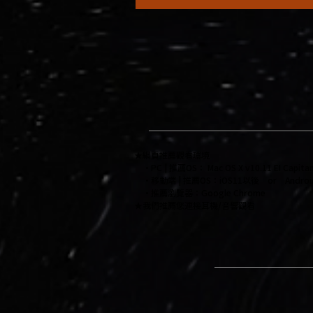
★網頁推薦觀看環境
・PC | 推薦OS： Mac OS X v10.11 EI Cap
・移動端 | 推薦OS：iOS11以後 or Android
・推薦瀏覽器：Google Chrome
​★我們推薦您連接耳機/音響觀看