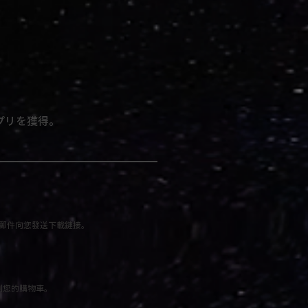
プリを獲得。
郵件向您發送下載鏈接。
到您的購物車。