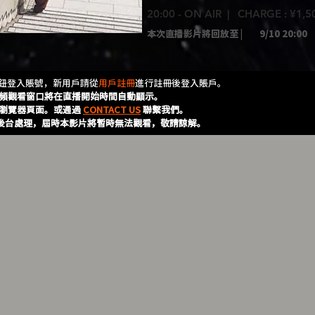
20:00 - ON AIR | CHARGE : ¥1,
本次直播影片將回放至 |
9/10 20:00
按鈕登入賬號，新用戶請從
用戶註冊
進行註冊後登入賬戶。
頻觀看窗口將在直播開始時間自動顯示。
瀏覽器頁面。或通過
CONTACT US
聯繫我們。
的後台處理，屆時本影片將暫時無法觀看，敬請諒解。