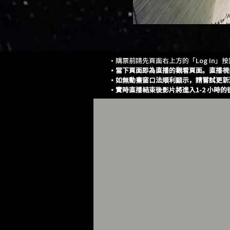
・購票前請先頁面右上方的「Log In」
・當下頁面即為直播的觀看頁面。直播視
・如無動畫窗口法順利顯示，請嘗試更新
・實時直播結束後影片將進入1-2 小時