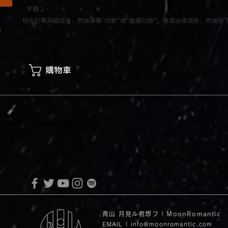
- 步驟 2 -
檢查訂單詳細信息，然後單擊“付款”或“繼續付款”。填寫必填信息，然後按
購物車
itan以後 or Windows 7以後
 8.0以後
青山 月見ル君想フ | MoonRomantic
EMAIL |
info@moonromantic.com