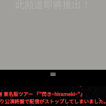
此頻道即將推出！
 東名阪ツアー 『”閃きｰhiramekiｰ”』
り公演終盤で配信がストップしてしまいました