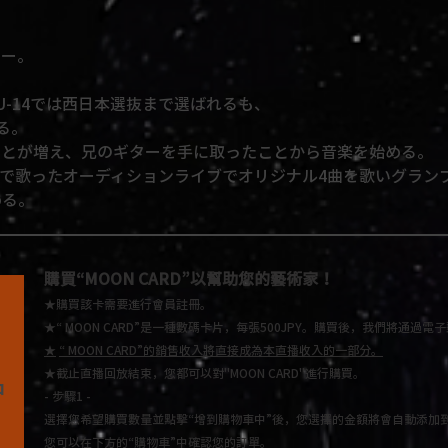
ター。
U-14では西日本選抜まで選ばれるも、
る。
ことが増え、兄のギターを手に取ったことから音楽を始める。
前で歌ったオーディションライブでオリジナル4曲を歌いグラン
める。
購買“MOON CARD”
以幫助您的藝術家！
★購買該卡需要進行會員註冊。
★“ MOON CARD”是一種數碼卡片，每張500JPY。
購買後，我們將通過電子
★
“ MOON CARD”的銷售收入將直接成為本直播收入的一部分。
★截止直播回放結束，您都可以對"MOON CARD"進行購買
。
品
- 步驟1 -
選擇您希望購買數量並點擊“增到購物車中”後，
您選擇的金額將會自動添加
您可以在下方的“購物車”中確認您的訂單。