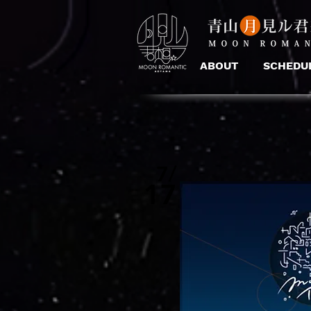
ABOUT
SCHEDU
7/
17