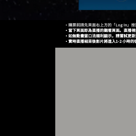
・購票前請先頁面右上方的「Log In」
・當下頁面即為直播的觀看頁面。直播視
・如無動畫窗口法順利顯示，請嘗試更新
・實時直播結束後影片將進入1-2 小時