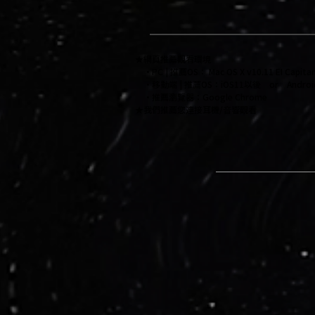
★網頁推薦觀看環境
・PC | 推薦OS： Mac OS X v10.11 EI Cap
・移動端 | 推薦OS：iOS11以後 or Android
・推薦瀏覽器：Google Chrome
​★我們推薦您連接耳機/音響觀看