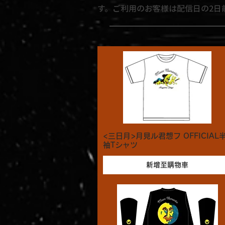
す。ご利用のお客様は配信日の2日
<三日月>月見ル君想フ OFFICIAL
袖Tシャツ
新增至購物車