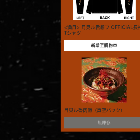
<満月> 月見ル君想フ OFFICIAL長
Tシャツ
新增至購物車
月見ル魯肉飯（真空パック）
無庫存