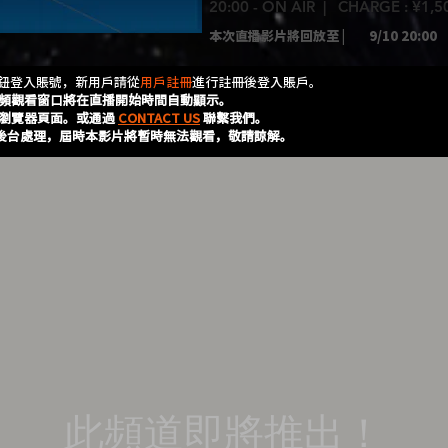
20:00 - ON AIR | CHARGE : ¥1,
本次直播影片將回放至 |
9/10 20:00
按鈕登入賬號，新用戶請從
用戶註冊
進行註冊後登入賬戶。
頻觀看窗口將在直播開始時間自動顯示。
瀏覽器頁面。或通過
CONTACT US
聯繫我們。
的後台處理，屆時本影片將暫時無法觀看，敬請諒解。
此頻道即將推出！