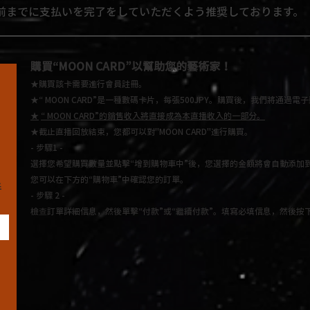
前までに支払いを完了をしていただくよう推奨しております。
購買“MOON CARD”
以幫助您的藝術家！
★購買該卡需要進行會員註冊。
★“ MOON CARD”是一種數碼卡片，每張500JPY。
購買後，我們將通過電子
★
“ MOON CARD”的銷售收入將直接成為本直播收入的一部分。
★截止直播回放結束，您都可以對"MOON CARD"進行購買
。
- 步驟1 -
選擇您希望購買數量並點擊“增到購物車中”後，
您選擇的金額將會自動添加
您可以在下方的“購物車”中確認您的訂單。
半
- 步驟 2 -
檢查訂單詳細信息，然後單擊“付款”或“繼續付款”。填寫必填信息，然後按