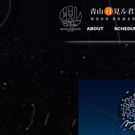
ABOUT
SCHEDU
4/
01