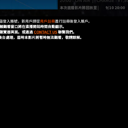
20:00 - ON AIR | CHARGE : ¥1,
本次直播影片將回放至 |
9/10 20:00
按鈕登入賬號，新用戶請從
用戶註冊
進行註冊後登入賬戶。
頻觀看窗口將在直播開始時間自動顯示。
瀏覽器頁面。或通過
CONTACT US
聯繫我們。
的後台處理，屆時本影片將暫時無法觀看，敬請諒解。