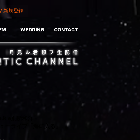
/ 新規登録
EM
WEDDING
CONTACT
​｜月見ル君想フ生配信
k.a別所和洋
デビューライブ「海に入る」