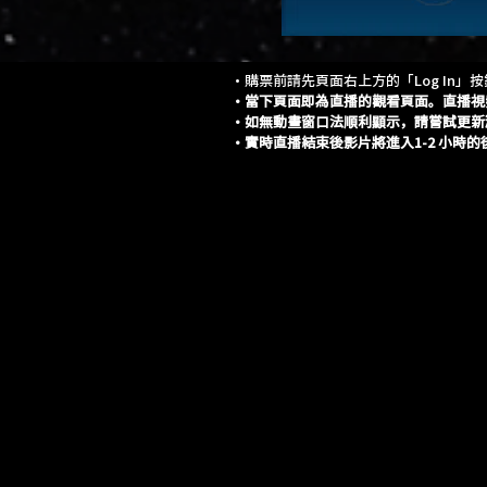
・購票前請先頁面右上方的「Log In」
・當下頁面即為直播的觀看頁面。直播視
・如無動畫窗口法順利顯示，請嘗試更新
・實時直播結束後影片將進入1-2 小時